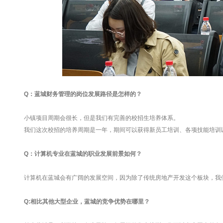
Q：蓝城财务管理的岗位发展路径是怎样的？
小镇项目周期会很长，但是我们有完善的校招生培养体系。
我们这次校招的培养周期是一年，期间可以获得新员工培训、各项技能培训
Q：计算机专业在蓝城的职业发展前景如何？
计算机在蓝城会有广阔的发展空间，因为除了传统房地产开发这个板块，我
Q:相比其他大型企业，蓝城的竞争优势在哪里？