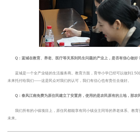
Q：蓝城在教育、养老、医疗等关系到民生问题的产业上，是否有信心做好
蓝城是一个全产业链的生活服务商。教育方面，育华小学已经可以做到1:5
未来托付给我们——这是民众对我们的认可，我们有信心也有责任去做好。
Q：春风江南免费为原住民建立了安置房，使用的是农民原有的土地，那农
我们所有的小镇项目上，原住民都能享有同小镇业主同等的养老体系、教育
未来。