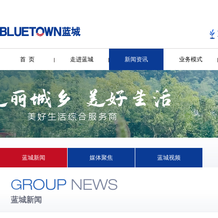
首 页
走进蓝城
新闻资讯
业务模式
蓝城新闻
媒体聚焦
蓝城视频
蓝城新闻