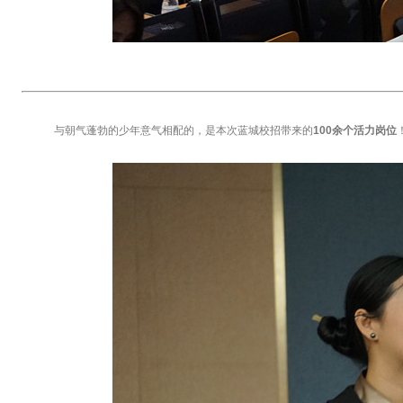
与朝气蓬勃的少年意气相配的，是本次蓝城校招带来的
100余个活力岗位