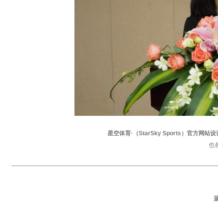
星空体育·（StarSky Sports）
也
蓝