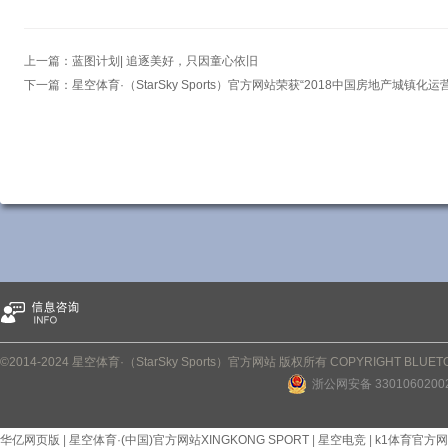
上一篇：
蓝图计划| 追逐美好，只因童心依旧
下一篇：
星空体育·（StarSky Sports）官方网站荣获“2018中国房地产城镇化
©2014-2024 星空体育·（StarSky Sports）官方网站 版权所有 COPYRIGHT BLUETOW
浙公网安备 3301060200
华亿网页版
|
星空体育·(中国)官方网站XINGKONG SPORT
|
星空电竞
|
k1体育官方